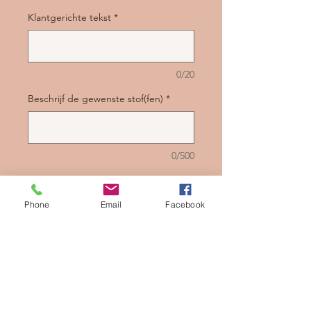
Klantgerichte tekst
*
0/20
Beschrijf de gewenste stof(fen)
*
0/500
Aantal
*
Phone
Email
Facebook
In winkelwagen
Nu kopen