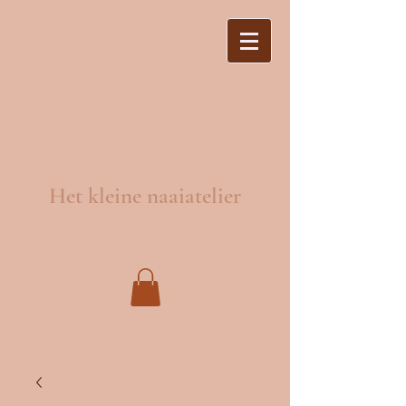
Het kleine naaiatelier
Naaien en wijzigingen