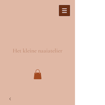
Het kleine naaiatelier
Naaien en wijzigingen