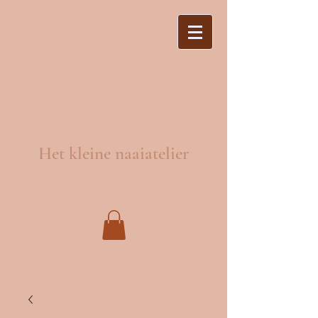
Het kleine naaiatelier
Naaien en wijzigingen