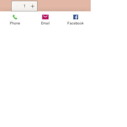
Phone
Email
Facebook
In winkelwagen
Nu kopen
Etui voor registratiekaart en
verzekering
Geborduurde 2cv
Aarzel niet om mij te contacteren
voor andere aanpassingen
© 2021 door Natacha Cabuzel.
Gemaakt met
Wix.com