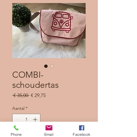
COMBI-
schoudertas
Normale
Verkoopprijs
 € 35,00 
€ 29,75
prijs
Aantal
*
Phone
Email
Facebook