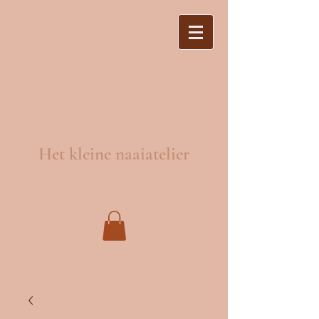
Het kleine naaiatelier
Naaien en wijzigingen