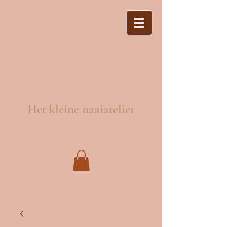
Het kleine naaiatelier
Naaien en wijzigingen