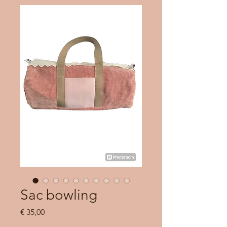
Sac bowling
Prijs
€ 35,00