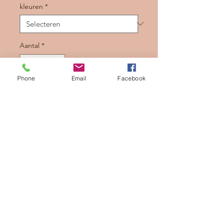
kleuren
*
Aantal
*
Phone
Email
Facebook
In winkelwagen
Nu kopen
Sac style Bowling (voyage, sport,
naissance...)
Différents tissus et coloris possible.
Personnalisable (me contacter).
Dimensions env 45cm x 18cm