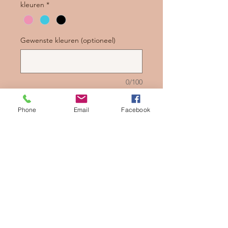
kleuren
*
Gewenste kleuren (optioneel)
0/100
Aantal
*
Phone
Email
Facebook
In winkelwagen
Nu kopen
Babywieg bumper vlecht
Maat en kleur naar keuze