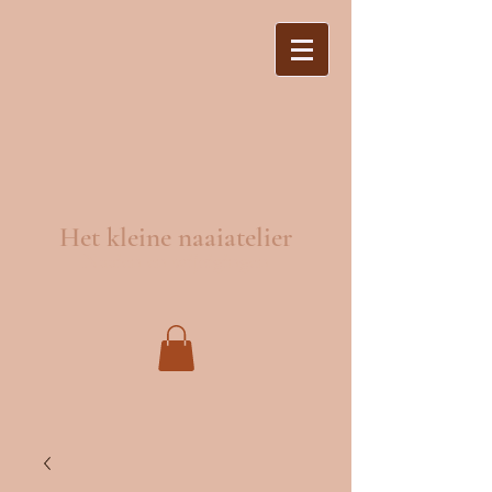
Het kleine naaiatelier
Naaien en wijzigingen