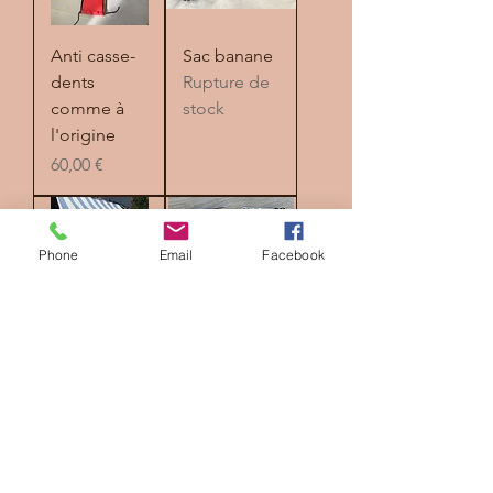
Anti casse-
Sac banane
dents
Rupture de
comme à
stock
l'origine
Prix
60,00 €
Phone
Email
Facebook
Tendelet
Porte-clés
Long (sur
personnalis
commande)
ables
Rupture de
Prix
60,00 €
stock