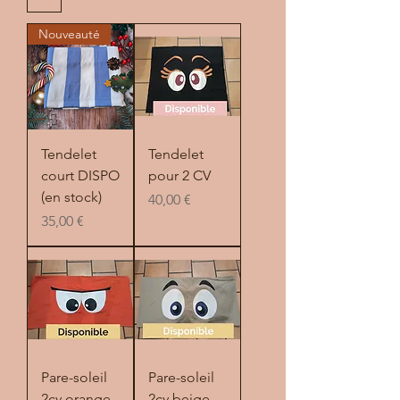
Nouveauté
Tendelet
Tendelet
court DISPO
pour 2 CV
(en stock)
Prix
40,00 €
Prix
35,00 €
Pare-soleil
Pare-soleil
2cv orange
2cv beige