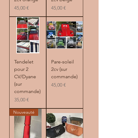
Prix
Prix
45,00 €
45,00 €
Tendelet
Pare-soleil
pour 2
2cv (sur
CV/Dyane
commande)
(sur
Prix
45,00 €
commande)
Prix
35,00 €
Nouveauté