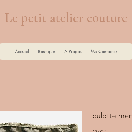
Le petit atelier couture
Couture et Retouches
Accueil
Boutique
À Propos
Me Contacter
culotte men
Prix
13,00 €