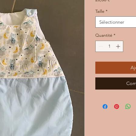
Taille
*
Sélectionner
Quantité
*
Aj
Com