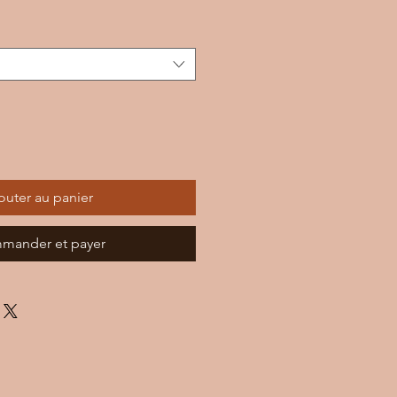
outer au panier
mander et payer